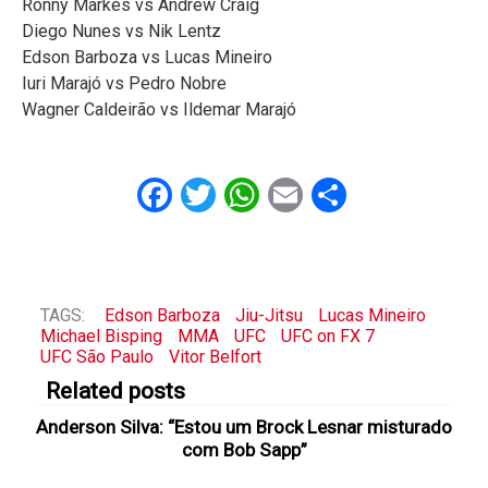
Ronny Markes vs Andrew Craig
Diego Nunes vs Nik Lentz
Edson Barboza vs Lucas Mineiro
Iuri Marajó vs Pedro Nobre
Wagner Caldeirão vs Ildemar Marajó
Facebook
Twitter
WhatsApp
Email
Share
TAGS:
Edson Barboza
Jiu-Jitsu
Lucas Mineiro
Michael Bisping
MMA
UFC
UFC on FX 7
UFC São Paulo
Vitor Belfort
Related posts
Anderson Silva: “Estou um Brock Lesnar misturado
com Bob Sapp”