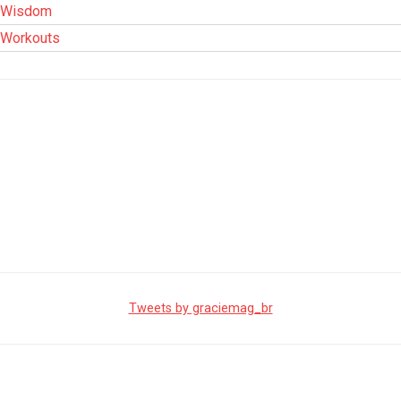
Wisdom
Workouts
Tweets by graciemag_br