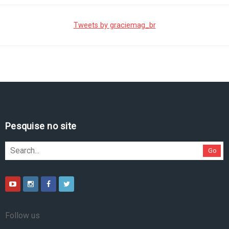
Tweets by graciemag_br
Pesquise no site
Go
Follow us