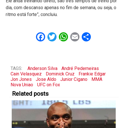
Ele anda treinando direto, são três tempos de treino por
dia, com descanso apenas no fim de semana, ou seja, o
ritmo está forte”, concluiu.
Facebook
Twitter
WhatsApp
Email
Share
TAGS:
Anderson Silva
André Pederneiras
Cain Velasquez
Dominick Cruz
Frankie Edgar
Jon Jones
Jose Aldo
Junior Cigano
MMA
Nova Uniao
UFC on Fox
Related posts