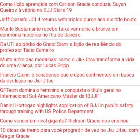
Como lição aprendida com Carlson Gracie conduziu Suyan
Queiroz à vitória no BJJ Stars 19
Jeff Curran’s JCI 4 returns with tripled purse and six title bouts
Murilo Bustamante recebe faixa vermelha e branca em
cerimônia histórica no Rio de Janeiro
Da UTI ao pódio do Grand Slam: a lição de resiliência do
professor Tacio Carneiro
Muito além das medalhas: como o Jiu-Jitsu transforma a vida
de uma criança, por Lucas Gripp
Francis Quinn: o canadense que cruzou continentes em busca
da evolução no Jiu-Jitsu
GFTeam domina o feminino e conquista o título geral no
Internacional Sul-Americano Master da IBJJF
Daniel Hortegas highlights application of BJJ in public safety
through training with US Police Department
Como vencer um rival gigante? Rickson Gracie nos ensinou
10 dicas de treino para você progredir de vez no Jiu-Jitsu, com
Gregor Gracie