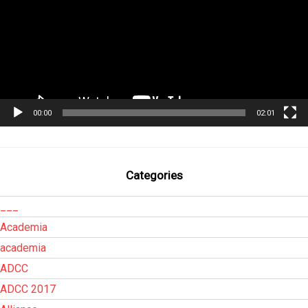
00:00
02:01
Categories
___
Academia
academia
ADCC
ADCC 2017