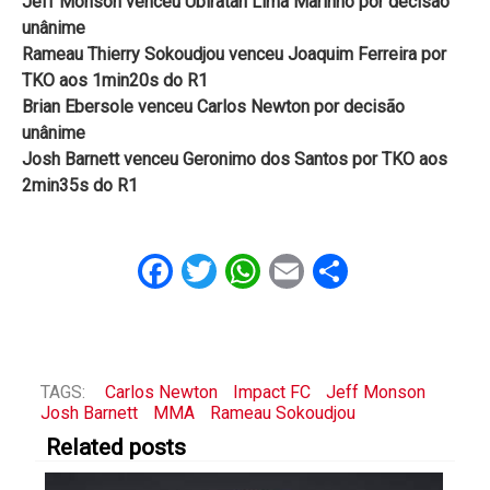
Jeff Monson venceu Ubiratan Lima Marinho por decisão
unânime
Rameau Thierry Sokoudjou venceu Joaquim Ferreira por
TKO aos 1min20s do R1
Brian Ebersole venceu Carlos Newton por decisão
unânime
Josh Barnett venceu Geronimo dos Santos por TKO aos
2min35s do R1
Facebook
Twitter
WhatsApp
Email
Share
TAGS:
Carlos Newton
Impact FC
Jeff Monson
Josh Barnett
MMA
Rameau Sokoudjou
Related posts