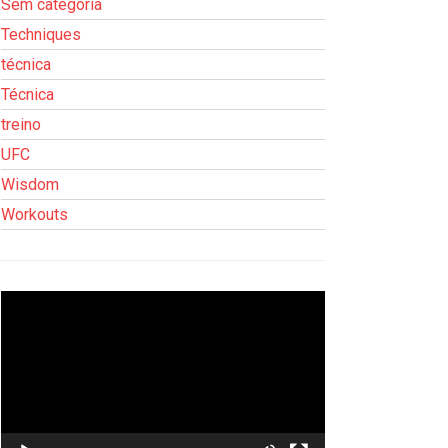
Sem categoria
Techniques
técnica
Técnica
treino
UFC
Wisdom
Workouts
Tocador
de
vídeo