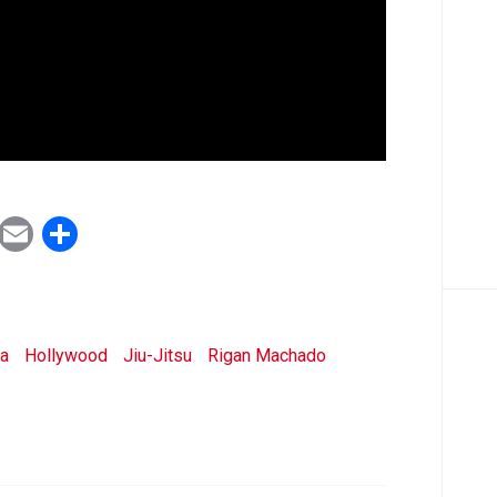
ook
tter
WhatsApp
Email
Share
ta
Hollywood
Jiu-Jitsu
Rigan Machado