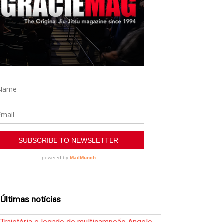
Últimas notícias
Trajetória e legado do multicampeão Angelo