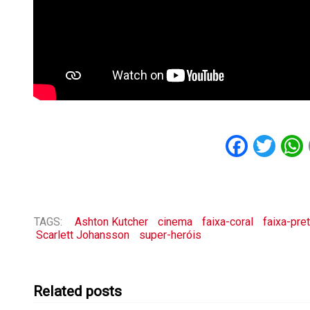
Faceb
Twi
TAGS:
Ashton Kutcher
cinema
faixa-coral
faixa-pre
Scarlett Johansson
super-heróis
Related posts