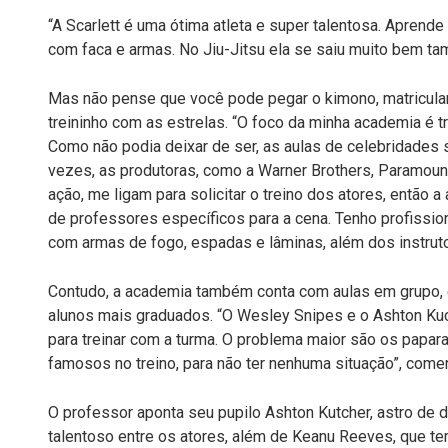
“A Scarlett é uma ótima atleta e super talentosa. Aprend
com faca e armas. No Jiu-Jitsu ela se saiu muito bem ta
Mas não pense que você pode pegar o kimono, matricular
treininho com as estrelas. “O foco da minha academia é t
Como não podia deixar de ser, as aulas de celebridades 
vezes, as produtoras, como a Warner Brothers, Paramount
ação, me ligam para solicitar o treino dos atores, então a
de professores específicos para a cena. Tenho profissio
com armas de fogo, espadas e lâminas, além dos instruto
Contudo, a academia também conta com aulas em grupo, e 
alunos mais graduados. “O Wesley Snipes e o Ashton Kuc
para treinar com a turma. O problema maior são os papara
famosos no treino, para não ter nenhuma situação”, comen
O professor aponta seu pupilo Ashton Kutcher, astro de d
talentoso entre os atores, além de Keanu Reeves, que te