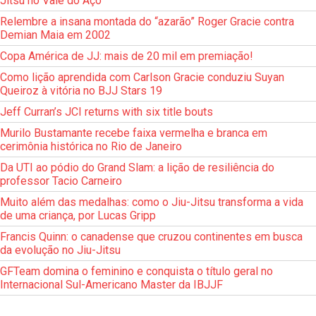
Jitsu no Vale do Aço
Relembre a insana montada do “azarão” Roger Gracie contra
Demian Maia em 2002
Copa América de JJ: mais de 20 mil em premiação!
Como lição aprendida com Carlson Gracie conduziu Suyan
Queiroz à vitória no BJJ Stars 19
Jeff Curran’s JCI returns with six title bouts
Murilo Bustamante recebe faixa vermelha e branca em
cerimônia histórica no Rio de Janeiro
Da UTI ao pódio do Grand Slam: a lição de resiliência do
professor Tacio Carneiro
Muito além das medalhas: como o Jiu-Jitsu transforma a vida
de uma criança, por Lucas Gripp
Francis Quinn: o canadense que cruzou continentes em busca
da evolução no Jiu-Jitsu
GFTeam domina o feminino e conquista o título geral no
Internacional Sul-Americano Master da IBJJF