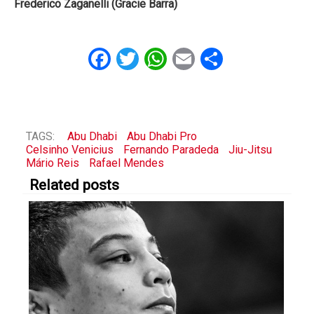
Frederico Zaganelli (Gracie Barra)
Facebook
Twitter
WhatsApp
Email
Share
TAGS:
Abu Dhabi
Abu Dhabi Pro
Celsinho Venicius
Fernando Paradeda
Jiu-Jitsu
Mário Reis
Rafael Mendes
Related posts