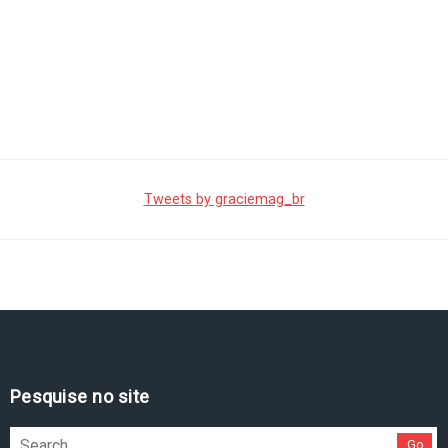
Tweets by graciemag_br
Pesquise no site
Go