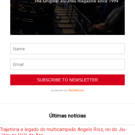
Últimas notícias
Trajetória e legado do multicampeão Angelo Rios, rei do Jiu-