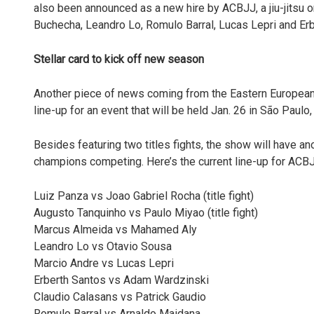
also been announced as a new hire by ACBJJ, a jiu-jitsu 
Buchecha, Leandro Lo, Romulo Barral, Lucas Lepri and Erb
Stellar card to kick off new season
Another piece of news coming from the Eastern European 
line-up for an event that will be held Jan. 26 in São Paulo
Besides featuring two titles fights, the show will have a
champions competing. Here’s the current line-up for ACB
Luiz Panza vs Joao Gabriel Rocha (title fight)
Augusto Tanquinho vs Paulo Miyao (title fight)
Marcus Almeida vs Mahamed Aly
Leandro Lo vs Otavio Sousa
Marcio Andre vs Lucas Lepri
Erberth Santos vs Adam Wardzinski
Claudio Calasans vs Patrick Gaudio
Romulo Barral vs Arnaldo Maidana