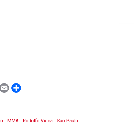
ook
tter
WhatsApp
Email
Share
no
MMA
Rodolfo Vieira
São Paulo