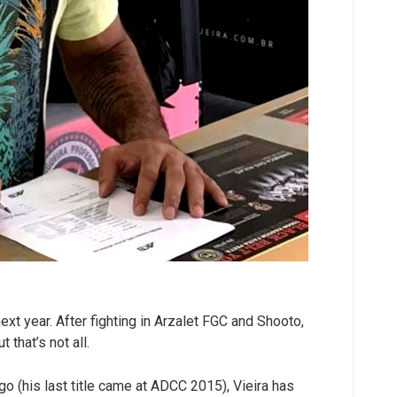
xt year. After fighting in Arzalet FGC and Shooto,
that’s not all.
(his last title came at ADCC 2015), Vieira has