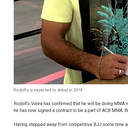
Rodolfo is expected to debut in 2018.
Rodolfo Vieira has confirmed that he will be doing MMA ne
he has now signed a contract to be a part of ACB MMA. But 
Having stepped away from competitive BJJ some time ago 