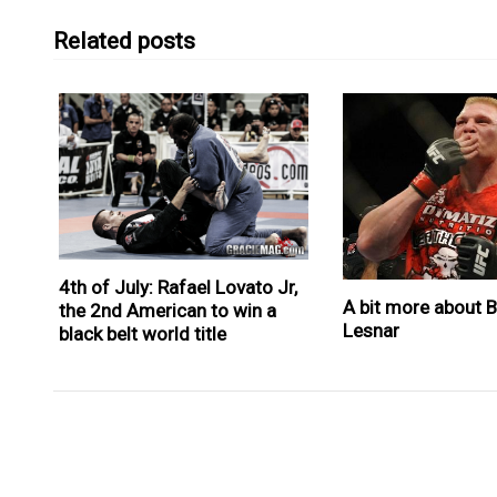
Related posts
4th of July: Rafael Lovato Jr,
A bit more about 
the 2nd American to win a
Lesnar
black belt world title