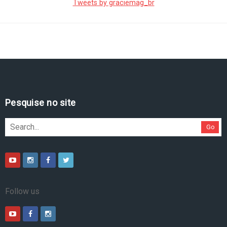
Tweets by graciemag_br
Pesquise no site
Go
Follow us