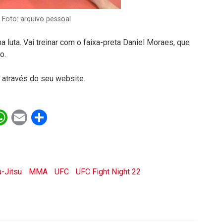
. Foto: arquivo pessoal
ma luta. Vai treinar com o faixa-preta Daniel Moraes, que
lo.
 através do seu website.
ebook
witter
WhatsApp
Email
Share
u-Jitsu
MMA
UFC
UFC Fight Night 22