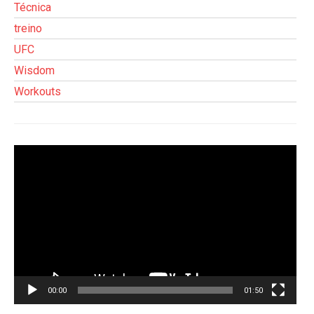
Técnica
treino
UFC
Wisdom
Workouts
Tocador
de
vídeo
00:00
01:50