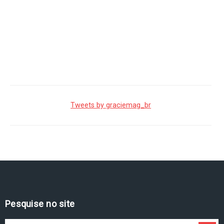
Tweets by graciemag_br
Pesquise no site