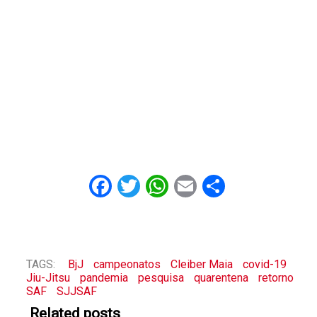
Facebook
Twitter
WhatsApp
Email
Share
TAGS:
BjJ
campeonatos
Cleiber Maia
covid-19
Jiu-Jitsu
pandemia
pesquisa
quarentena
retorno
SAF
SJJSAF
Related posts