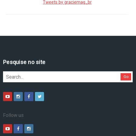
Tweets by graciemag_br
Pesquise no site
Go
Follow us