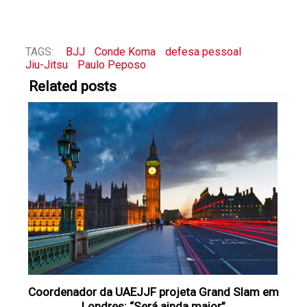
TAGS:
BJJ
Conde Koma
defesa pessoal
Jiu-Jitsu
Paulo Peposo
Related posts
Coordenador da UAEJJF projeta Grand Slam em
Londres: “Será ainda maior”