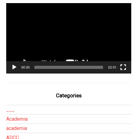
Tocador
de
vídeo
00:00
02:01
Categories
___
Academia
academia
ADCC