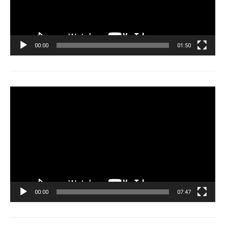
00:00
01:50
Tocador
de
vídeo
00:00
07:47