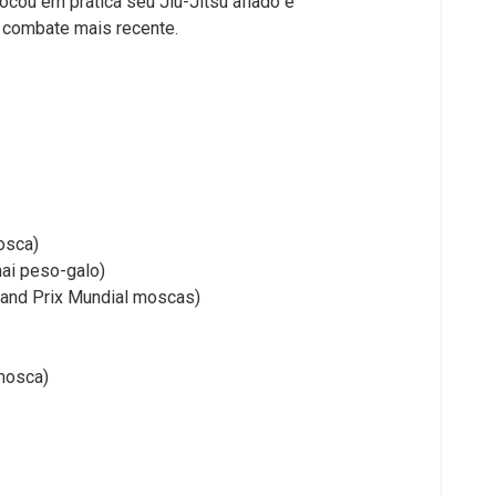
locou em prática seu Jiu-Jitsu afiado e
 combate mais recente.
osca)
hai peso-galo)
rand Prix Mundial moscas)
mosca)