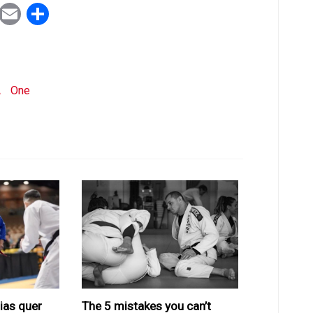
ook
tter
WhatsApp
Email
Share
A
One
ias quer
The 5 mistakes you can’t