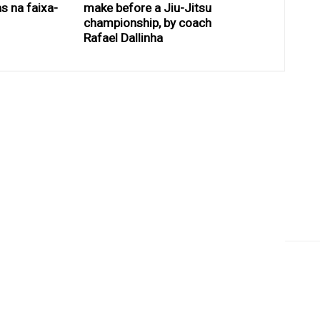
s na faixa-
make before a Jiu-Jitsu
championship, by coach
Rafael Dallinha