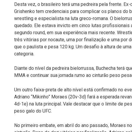
Desta vez, o brasileiro terá uma pedreira pela frente. Ex-d
Grishenko tem credenciais para complicar os planos do b
wrestling e especialista na luta greco-romana. O bielorru
quedado. Ele estava invicto em cinco lutas profissionais
segundo round, em sua experiência mais recente. Wrestl
três vitórias por nocaute, uma por finalização e uma por 
que o paulista e pesa 120 kg. Um desafio à altura de u
categoria.
Diante do nível da pedreira bielorrussa, Buchecha terá que
MMA e continuar sua jornada rumo ao cinturão peso pesa
Um outro faixa-preta de alto nível está confirmado no 
Adriano “Mikinho” Moraes (20v-3d) fará a esperada rev
4d-1e) na luta principal. Vale destacar que o limite de pe
peso galo do UFC.
No primeiro embate, em abril do ano passado, Moraes n