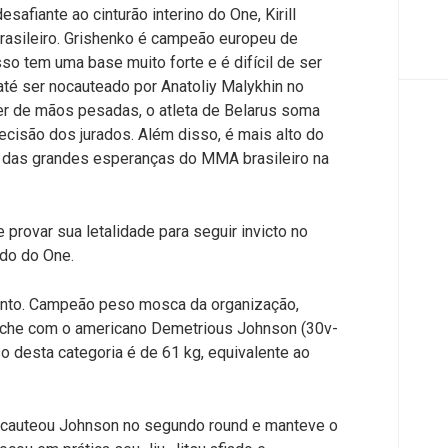
esafiante ao cinturão interino do One, Kirill
rasileiro. Grishenko é campeão europeu de
sso tem uma base muito forte e é difícil de ser
 até ser nocauteado por Anatoliy Malykhin no
er de mãos pesadas, o atleta de Belarus soma
decisão dos jurados. Além disso, é mais alto do
ma das grandes esperanças do MMA brasileiro na
 provar sua letalidade para seguir invicto no
do do One.
evento. Campeão peso mosca da organização,
anche com o americano Demetrious Johnson (30v-
so desta categoria é de 61 kg, equivalente ao
ocauteou Johnson no segundo round e manteve o