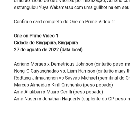
cinturão. Dono de dez vitórias por finalização, Adriano co
estrangulou Yuya Wakamatsu com uma guilhotina em seu
Confira o card completo do One on Prime Video 1:
One on Prime Video 1
Cidade de Singapura, Singapura
27 de agosto de 2022 (data local)
Adriano Moraes x Demetrious Johnson (cinturão peso-m
Nong-O Gaiyanghadao vs. Liam Harrison (cinturão muay t
Rodtang Jitmuangnon vs Savvas Michael (semifinal do G
Marcus Almeida x Kirill Grishenko (peso pesado)
Amir Aliakbari x Mauro Cerilli (peso pesado)
Amir Naseri x Jonathan Haggerty (suplente do GP peso-