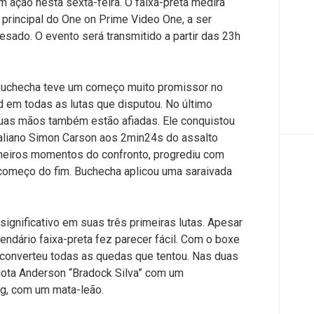
m ação nesta sexta-feira. O faixa-preta medirá
d principal do One on Prime Video One, a ser
sado. O evento será transmitido a partir das 23h
, Buchecha teve um começo muito promissor no
d em todas as lutas que disputou. No último
suas mãos também estão afiadas. Ele conquistou
straliano Simon Carson aos 2min24s do assalto
rimeiros momentos do confronto, progrediu com
o começo do fim. Buchecha aplicou uma saraivada
gnificativo em suas três primeiras lutas. Apesar
endário faixa-preta fez parecer fácil. Com o boxe
ro converteu todas as quedas que tentou. Nas duas
triota Anderson “Bradock Silva” com um
ng, com um mata-leão.