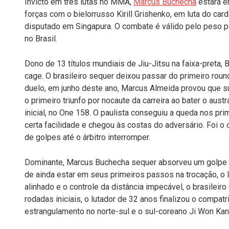
Invicto em três lutas no MMA,
Marcus Buchecha
estará e
forças com o bielorrusso Kirill Grishenko, em luta do car
disputado em Singapura. O combate é válido pelo peso pe
no Brasil.
Dono de 13 títulos mundiais de Jiu-Jitsu na faixa-preta
cage. O brasileiro sequer deixou passar do primeiro roun
duelo, em junho deste ano, Marcus Almeida provou que 
o primeiro triunfo por nocaute da carreira ao bater o au
inicial, no One 158. O paulista conseguiu a queda nos p
certa facilidade e chegou às costas do adversário. Foi 
de golpes até o árbitro interromper.
Dominante, Marcus Buchecha sequer absorveu um golpe si
de ainda estar em seus primeiros passos na trocação, o l
alinhado e o controle da distância impecável, o brasilei
rodadas iniciais, o lutador de 32 anos finalizou o compa
estrangulamento no norte-sul e o sul-coreano Ji Won Ka