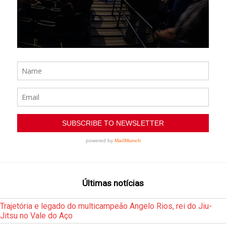
Últimas notícias
Trajetória e legado do multicampeão Angelo Rios, rei do Jiu-
Jitsu no Vale do Aço