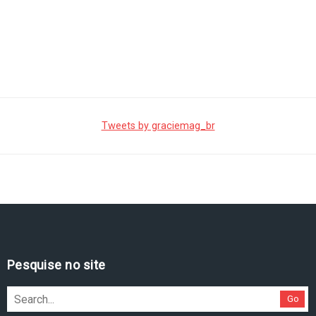
Tweets by graciemag_br
Pesquise no site
Go