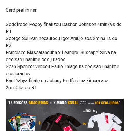
Card preliminar
Godofredo Pepey finalizou Dashon Johnson 4min29s do
R1
George Sullivan nocauteou Igor Araújo aos 2min31s do
R2
Francisco Massaranduba x Leandro ‘Buscape’ Silva na
decisão unânime dos jurados
Sean Spencer venceu Paulo Thiago na decisão unânime
dos jurados
Rani Yahya finalizou Johnny Bedford na kimura aos
2min04s do R1