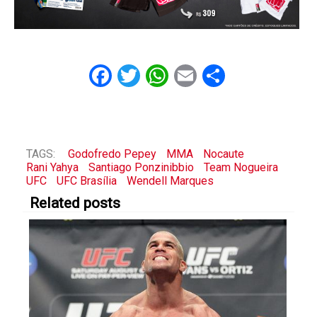
Facebook
Twitter
WhatsApp
Email
Share
TAGS:
Godofredo Pepey
MMA
Nocaute
Rani Yahya
Santiago Ponzinibbio
Team Nogueira
UFC
UFC Brasília
Wendell Marques
Related posts