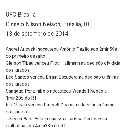
UFC Brasília
Ginásio Nilson Nelson, Brasília, DF
13 de setembro de 2014
Andrei Arlovski nocauteou Antônio Pezão aos 2min59s
do primeiro assalto
Gleison Tibau venceu Piotr Hallmann na decisão dividida
dos jurados
Léo Santos venceu Efrain Escudero na decisão unânime
dos jurados
Santiago Ponzinibbio nocauteou Wendell Negão a
1min20s do R1
Iuri Marajó venceu Russell Doane na decisão unânime
dos jurados
Jéssica Bate-Estaca finalizou Larissa Pacheco na
guilhotina aos 4min33s do R1