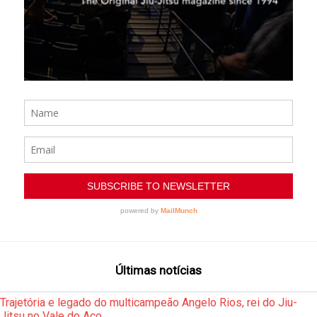
Últimas notícias
Trajetória e legado do multicampeão Angelo Rios, rei do Jiu-
Jitsu no Vale do Aço