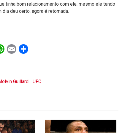
ue tinha bom relacionamento com ele, mesmo ele tendo
m dia deu certo, agora é retomada.
ebook
witter
WhatsApp
Email
Share
elvin Guillard
UFC