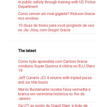
in public safety through training with US Police
Department
Como vencer um rival gigante? Rickson Gracie
nos ensinou
10 dicas de treino para você progredir de vez
no Jiu-Jitsu, com Gregor Gracie
The latest
Como lição aprendida com Carlson Gracie
conduziu Suyan Queiroz à vitória no BJJ Stars
19
Jeff Curran’s JCI 4 returns with tripled purse
and six title bouts
Murilo Bustamante recebe faixa vermelha e
branca em cerimônia histórica no Rio de
Janeiro
Da UTI ao pódio do Grand Slam: a lição de