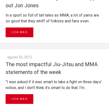
out Jon Jones
In a sport so full of tall tales as MMA, a lot of yarns are
so good that they whiff of folklore and fans even…
LEIA MAIS
agosto 25, 2012
The most impactful Jiu-Jitsu and MMA
statements of the week
“I was asked if it was smart to take a fight on three days’
notice, and I don’t think it’s smart to do that. I’m…
LEIA MAIS