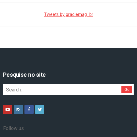
Tweets by graciemag_br
Pesquise no site
Go
Follow us