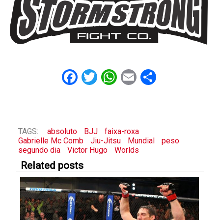
Facebook
Twitter
WhatsApp
Email
Share
TAGS:
absoluto
BJJ
faixa-roxa
Gabrielle Mc Comb
Jiu-Jitsu
Mundial
peso
segundo dia
Victor Hugo
Worlds
Related posts