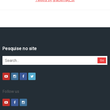
Tweets by graciemag_br
Pesquise no site
Go
Follow us