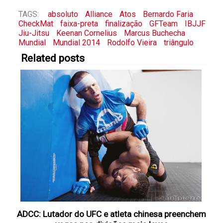
TAGS:
absoluto
Alliance
Atos
Bernardo Faria
CheckMat
faixa-preta
finalização
GFTeam
IBJJF
Jiu-Jitsu
Keenan Cornelius
Marcus Buchecha
Mundial
Mundial 2014
Rodolfo Vieira
triângulo
Related posts
ADCC: Lutador do UFC e atleta chinesa preenchem