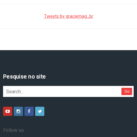
Tweets by graciemag_br
Pesquise no site
Go
Follow us