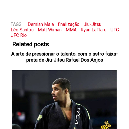
TAGS:
Demian Maia
finalização
Jiu-Jitsu
Léo Santos
Matt Wiman
MMA
Ryan LaFlare
UFC
UFC Rio
Related posts
A arte de pressionar o talento, com o astro faixa-
preta de Jiu-Jitsu Rafael Dos Anjos