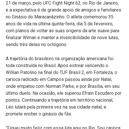
21 de março, pelo UFC Fight Night 62, no Rio de Janeiro,
e a expectativa é de grande apoio de amigos e familiares
no Ginásio do Maracanãzinho. O atleta comemorou 35
anos de vida na última quinta-feira, dia 5 de fevereiro,
com planos de voltar às suas origens da arte suave para
finalizar Wiman e manter a invencibilidade de nove lutas,
sendo três delas no octógono.
A trajetória do brasileiro na organização americana foi
toda construída no Brasil. Após estrear vencendo o
Willian Patolino na final do TUF Brasil 2, em Fortaleza, o
carioca radicado em Campos passou ainda por Natal,
onde empatou com Norman Parke, e por Brasília, em seu
último duelo. Na ocasião, ele superou Efrain Escudero por
pontos. Continuando a trajetória em território nacional,
Léo lutará pela primeira vez na sua cidade-natal, e
promete encher o ginásio de fãs.
“Fiquei muito feliz com essa luta aqui no Rio. Sou carioca,