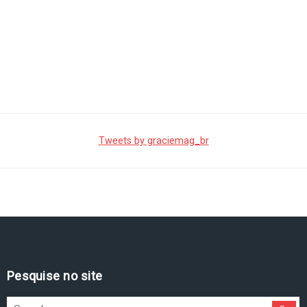
Tweets by graciemag_br
Pesquise no site