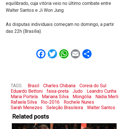
equilibrado, cuja vitória veio no último combate entre
Walter Santos e Ji Won Jung.
As disputas individuais começam no domingo, a partir
das 22h (Brasília).
Facebook
Twitter
WhatsApp
Email
Share
TAGS:
Brasil
Charles Chibana
Coreia do Sul
Eduardo Bettoni
faixa-preta
Judo
Leandro Cunha
Maria Portela
Mariana Silva
Mongólia
Nádia Merli
Rafaela Silva
Rio-2016
Rochele Nunes
Sarah Menezes
Seleção Brasileira
Walter Santos
Related posts