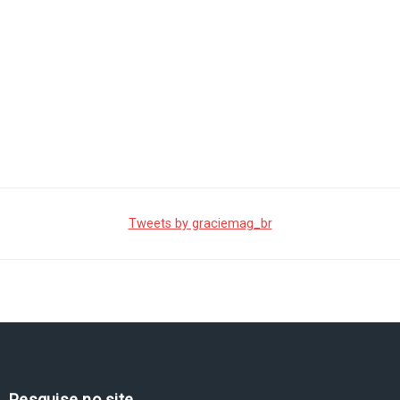
Tweets by graciemag_br
Pesquise no site