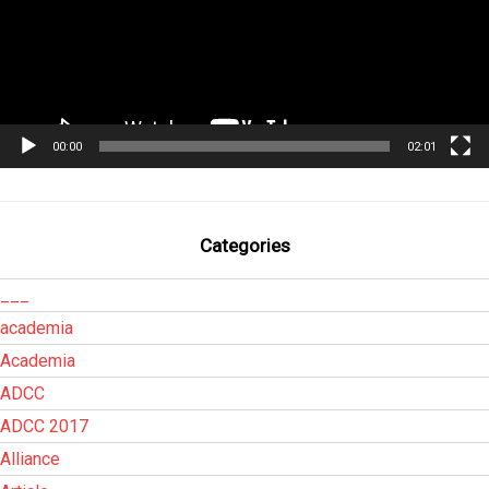
00:00
02:01
Categories
___
academia
Academia
ADCC
ADCC 2017
Alliance