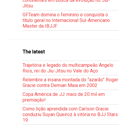
continentes em busca da evolução no Jiu-
Jitsu
GFTeam domina o feminino e conquista o
título geral no Internacional Sul-Americano
Master da IBJJF
The latest
Trajetória e legado do multicampeão Angelo
Rios, rei do Jiu-Jitsu no Vale do Aço
Relembre a insana montada do “azarão” Roger
Gracie contra Demian Maia em 2002
Copa América de JJ: mais de 20 mil em
premiação!
Como lição aprendida com Carlson Gracie
conduziu Suyan Queiroz à vitória no BJJ Stars
19