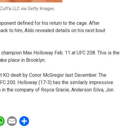
/Zuffa LLC via Getty Images.
nent defined for his return to the cage. After
ack to him, Aldo revealed details on his next bout
ht champion Max Holloway Feb. 11 at UFC 208. This is the
take place in Brooklyn.
pt KO dealt by Conor McGregor last December. The
 UFC 200. Holloway (17-3) has the similarly impressive
m in the company of Royce Gracie, Anderson Silva, Jon
ebook
witter
WhatsApp
Email
Share