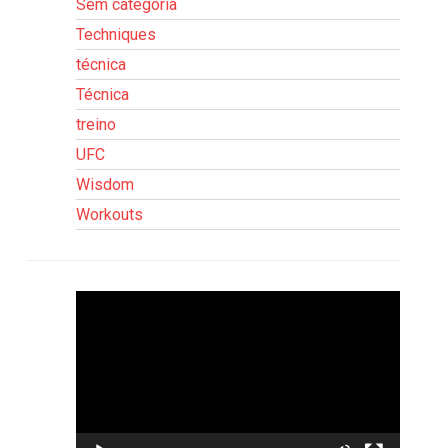
Sem categoria
Techniques
técnica
Técnica
treino
UFC
Wisdom
Workouts
Tocador
de
vídeo