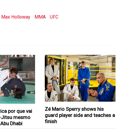
Max Holloway
MMA
UFC
Zé Mario Sperry shows his
ica por que vai
guard player side and teaches a
u-Jitsu mesmo
finish
 Abu Dhabi