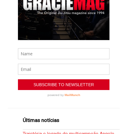
Últimas notícias
Trajetória e legado do multicampeão Angelo