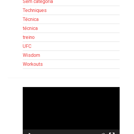
Sem categoria
Techniques
Técnica
técnica
treino
UFC
Wisdom
Workouts
Tocador
de
vídeo