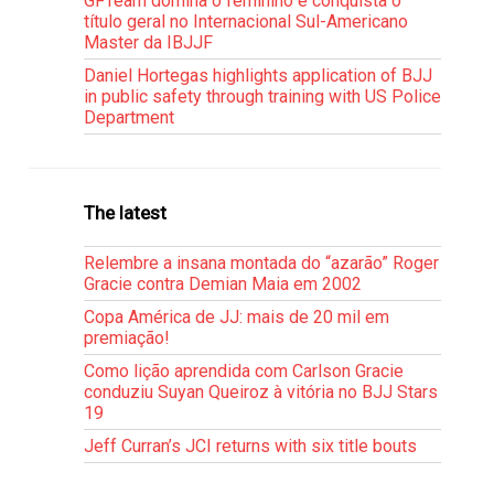
GFTeam domina o feminino e conquista o
título geral no Internacional Sul-Americano
Master da IBJJF
Daniel Hortegas highlights application of BJJ
in public safety through training with US Police
Department
The latest
Relembre a insana montada do “azarão” Roger
Gracie contra Demian Maia em 2002
Copa América de JJ: mais de 20 mil em
premiação!
Como lição aprendida com Carlson Gracie
conduziu Suyan Queiroz à vitória no BJJ Stars
19
Jeff Curran’s JCI returns with six title bouts