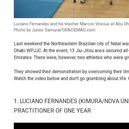
Luciano Fernandes and his teacher Marcos Vinicius at Abu Dh
Photo by Junior Samurai/GRACIEMAG.com
Last weekend the Northeastern Brazilian city of Natal was 
Dhabi WPJJC. At the event, 13 Jiu-Jitsu aces secured all
Emirates. There were, however, two athletes who were gi
They showed their demonstration by overcoming their limit
Watch the video below and don’t go grumbling about life. G
1. LUCIANO FERNANDES (KIMURA/NOVA UNI
PRACTITIONER OF ONE YEAR