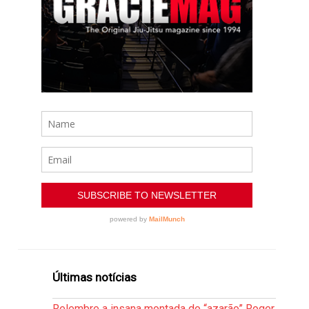
Últimas notícias
Relembre a insana montada do “azarão” Roger