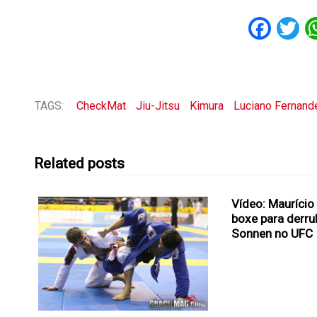
Fac
T
TAGS:
CheckMat
Jiu-Jitsu
Kimura
Luciano Fernand
Related posts
Vídeo: Maurício
boxe para derru
Sonnen no UFC