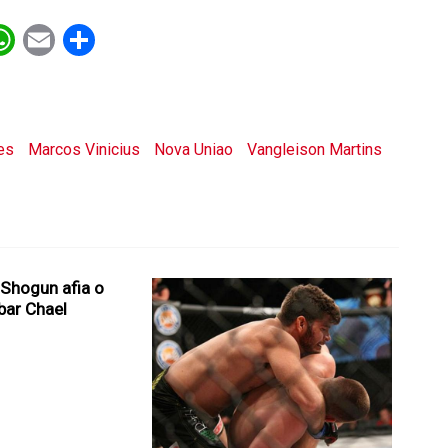
ebook
witter
WhatsApp
Email
Share
es
Marcos Vinicius
Nova Uniao
Vangleison Martins
 Shogun afia o
bar Chael