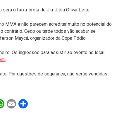
será o faixa-preta de Jiu-Jitsu Olivar Leite.
 no MMA e não parecem acreditar muito no potencial do
 o contrário. Cedo ou tarde todos vão acabar se
eferson Maycá, organizador da Copa Pódio.
neiro. Os ingressos para assistir ao evento no local
om.
 site. Por questões de segurança, não serão vendidas
ebook
witter
WhatsApp
Email
Share