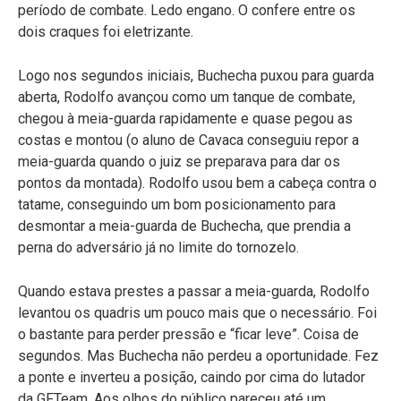
período de combate. Ledo engano. O confere entre os
dois craques foi eletrizante.
Logo nos segundos iniciais, Buchecha puxou para guarda
aberta, Rodolfo avançou como um tanque de combate,
chegou à meia-guarda rapidamente e quase pegou as
costas e montou (o aluno de Cavaca conseguiu repor a
meia-guarda quando o juiz se preparava para dar os
pontos da montada). Rodolfo usou bem a cabeça contra o
tatame, conseguindo um bom posicionamento para
desmontar a meia-guarda de Buchecha, que prendia a
perna do adversário já no limite do tornozelo.
Quando estava prestes a passar a meia-guarda, Rodolfo
levantou os quadris um pouco mais que o necessário. Foi
o bastante para perder pressão e “ficar leve”. Coisa de
segundos. Mas Buchecha não perdeu a oportunidade. Fez
a ponte e inverteu a posição, caindo por cima do lutador
da GFTeam. Aos olhos do público pareceu até um