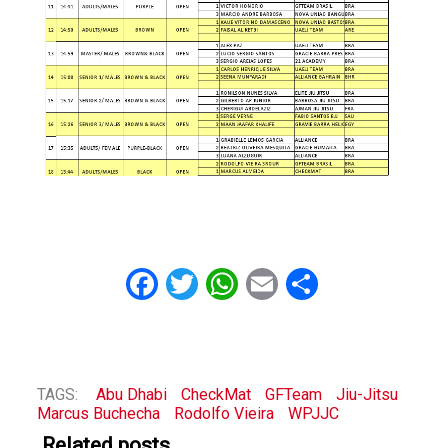
Facebook
Twitter
WhatsApp
Email
Share
TAGS:
Abu Dhabi
CheckMat
GFTeam
Jiu-Jitsu
Marcus Buchecha
Rodolfo Vieira
WPJJC
Related posts