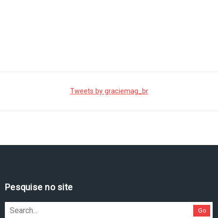
Tweets by graciemag_br
Pesquise no site
Go