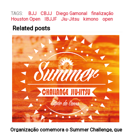
TAGS:
BJJ
CBJJ
Diego Gamonal
finalização
Houston Open
IBJJF
Jiu-Jitsu
kimono
open
Related posts
Organização comemora o Summer Challenge, que