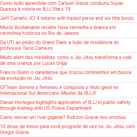
Como lição aprendida com Carlson Gracie conduziu Suyan
Queiroz à vitória no BJJ Stars 19
Jeff Curran’s JCI 4 returns with tripled purse and six title bouts
Murilo Bustamante recebe faixa vermelha e branca em
cerimônia histórica no Rio de Janeiro
Da UTI ao pódio do Grand Slam: a lição de resiliência do
professor Tacio Carneiro
Muito além das medalhas: como o Jiu-Jitsu transforma a vida
de uma criança, por Lucas Gripp
Francis Quinn: o canadense que cruzou continentes em busca
da evolução no Jiu-Jitsu
GFTeam domina o feminino e conquista o título geral no
Internacional Sul-Americano Master da IBJJF
Daniel Hortegas highlights application of BJJ in public safety
through training with US Police Department
Como vencer um rival gigante? Rickson Gracie nos ensinou
10 dicas de treino para você progredir de vez no Jiu-Jitsu, com
Gregor Gracie