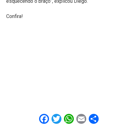
esquecendo o braço”, explicou Diego.
Confira!
Facebook
Twitter
WhatsApp
Email
Share