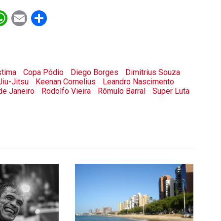
ebook
witter
WhatsApp
Email
Share
stima
Copa Pódio
Diego Borges
Dimitrius Souza
Jiu-Jitsu
Keenan Cornelius
Leandro Nascimento
de Janeiro
Rodolfo Vieira
Rômulo Barral
Super Luta