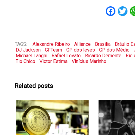
Fac
T
TAGS:
Alexandre Ribeiro
Alliance
Brasilia
Bráulio E
DJ Jackson
GFTeam
GP dos leves
GP dos Médio
Michael Langhi
Rafael Lovato
Ricardo Demente
Rio 
Tio Chico
Victor Estima
Vinícius Marinho
Related posts