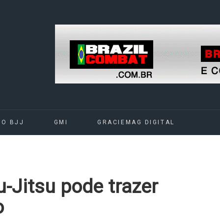
DO BJJ
GMI
GRACIEMAG DIGITAL
u-Jitsu pode trazer
o