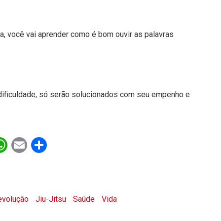
a, você vai aprender como é bom ouvir as palavras
a dificuldade, só serão solucionados com seu empenho e
ebook
witter
WhatsApp
Email
Share
evolução
Jiu-Jitsu
Saúde
Vida