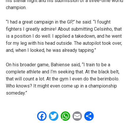
his stellar night and his submission of a three-time world
champion.
“I had a great campaign in the GP,” he said. “I fought
fighters I greatly admire! About submitting Celsinho, that
is a position I do well. I applied a takedown, and he went
for my leg with his head outside. The autopilot took over,
and, when I looked, he was already tapping.”
On his broader game, Bahiense said, “I train to be a
complete athlete and I’m seeking that. At the black belt,
that will count a lot. At the gym I even do the berimbolo.
Who knows? It might even come up in a championship
someday.”
Facebook
Twitter
WhatsApp
Email
Share