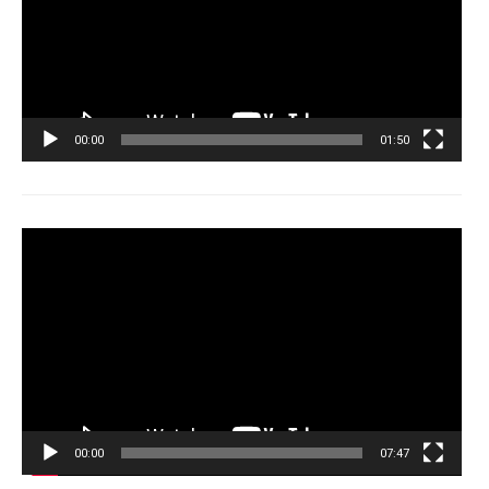
00:00
01:50
Tocador
de
vídeo
00:00
07:47