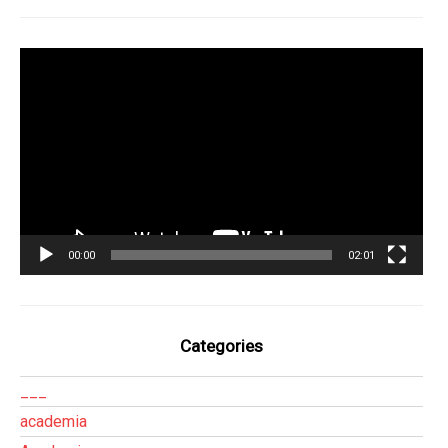
Tocador
de
vídeo
00:00
02:01
Categories
___
academia