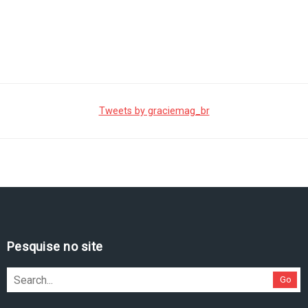
Tweets by graciemag_br
Pesquise no site
Go