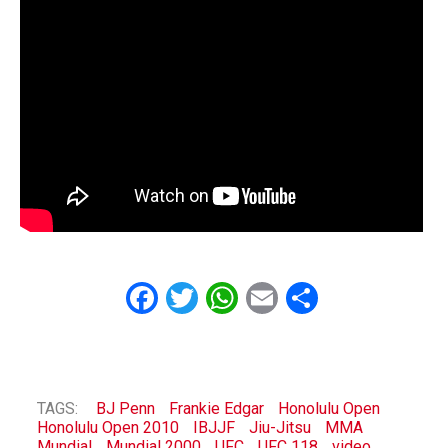
Facebook
Twitter
WhatsApp
Email
Share
TAGS:
BJ Penn
Frankie Edgar
Honolulu Open
Honolulu Open 2010
IBJJF
Jiu-Jitsu
MMA
Mundial
Mundial 2000
UFC
UFC 118
video