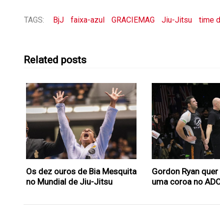
TAGS:
BjJ
faixa-azul
GRACIEMAG
Jiu-Jitsu
time d
Related posts
Os dez ouros de Bia Mesquita
Gordon Ryan quer
no Mundial de Jiu-Jitsu
uma coroa no AD