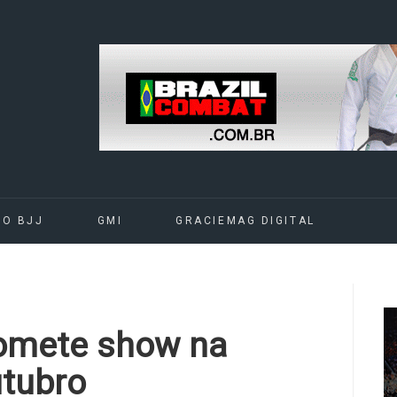
DO BJJ
GMI
GRACIEMAG DIGITAL
romete show na
utubro