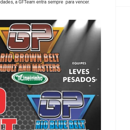
 idades, a GFTeam entra sempre
para vencer.