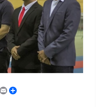
ook
tter
WhatsApp
Email
Share