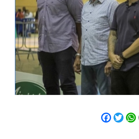
Faceb
Twi