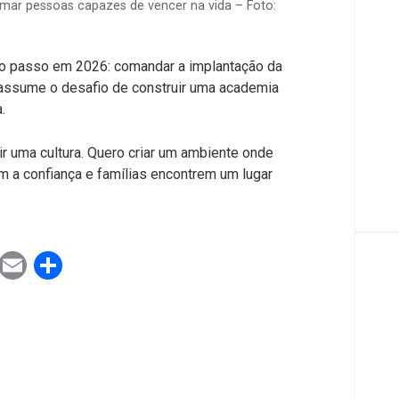
mar pessoas capazes de vencer na vida – Foto:
vo passo em 2026: comandar a implantação da
e assume o desafio de construir uma academia
.
ir uma cultura. Quero criar um ambiente onde
m a confiança e famílias encontrem um lugar
ook
tter
WhatsApp
Email
Share