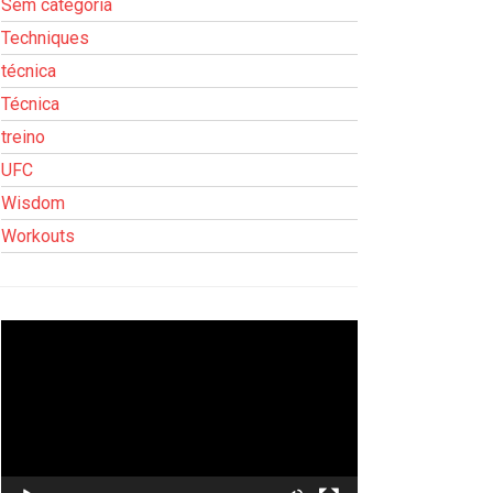
Sem categoria
Techniques
técnica
Técnica
treino
UFC
Wisdom
Workouts
Tocador
de
vídeo