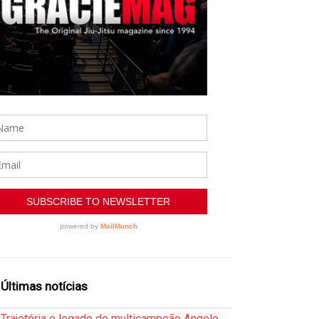
Últimas notícias
Trajetória e legado do multicampeão Angelo