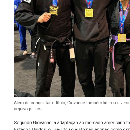
Além de conquistar o título, Giovanne também liderou divers
arquivo pessoal
Segundo Giovanne, a adaptação ao mercado americano tr
Estados Unidos, o Jiu-Jitsu é visto não apenas como e