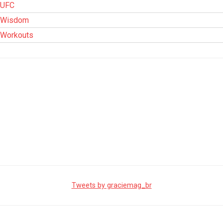
UFC
Wisdom
Workouts
Tweets by graciemag_br