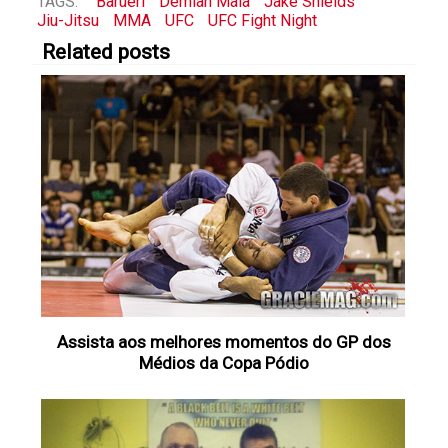
TAGS:
Barueri
Demian Maia
Jake Shields
Jiu-Jitsu
MMA
UFC
UFC Fight Night
Related posts
Assista aos melhores momentos do GP dos
Médios da Copa Pódio