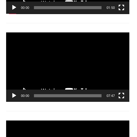
00:00
01:50
Tocador
de
vídeo
00:00
07:47
Tocador
de
vídeo