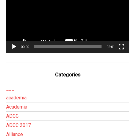
00:00
02:01
Categories
___
academia
Academia
ADCC
ADCC 2017
Alliance