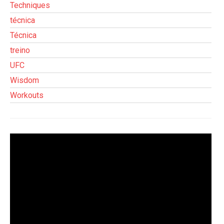
Techniques
técnica
Técnica
treino
UFC
Wisdom
Workouts
Tocador
de
vídeo