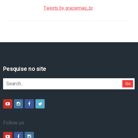
Tweets by graciemag_br
Pesquise no site
Go
Follow us