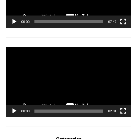
00:00
07:47
Tocador
de
vídeo
00:00
02:01