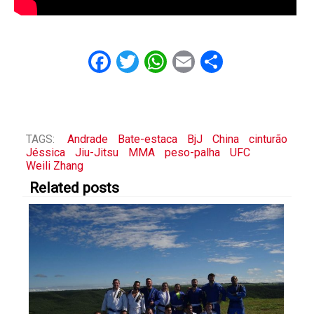
Facebook
Twitter
WhatsApp
Email
Share
TAGS:
Andrade
Bate-estaca
BjJ
China
cinturão
Jéssica
Jiu-Jitsu
MMA
peso-palha
UFC
Weili Zhang
Related posts