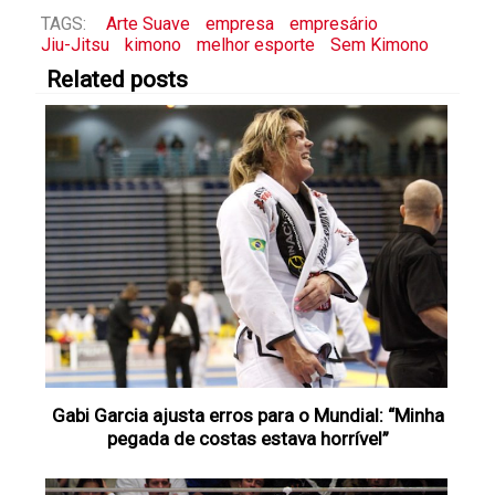
TAGS:
Arte Suave
empresa
empresário
Jiu-Jitsu
kimono
melhor esporte
Sem Kimono
Related posts
Gabi Garcia ajusta erros para o Mundial: “Minha
pegada de costas estava horrível”