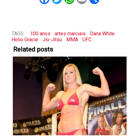
TAGS:
100 anos
artes marciais
Dana White
Helio Gracie
Jiu-Jitsu
MMA
UFC
Related posts