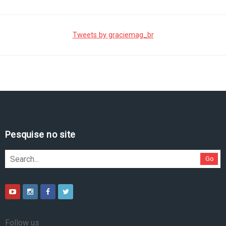
Tweets by graciemag_br
Pesquise no site
Go
Follow us