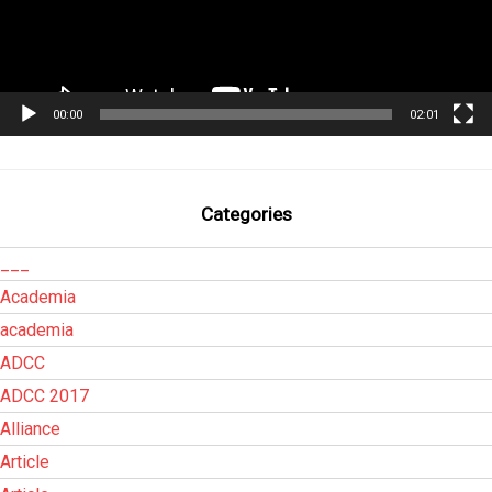
00:00
02:01
Categories
___
Academia
academia
ADCC
ADCC 2017
Alliance
Article