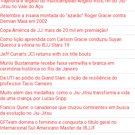
Trajetória e legado do multicampeão Angelo Rios, rei do Jiu-
Jitsu no Vale do Aço
Relembre a insana montada do “azarão” Roger Gracie contra
Demian Maia em 2002
Copa América de JJ: mais de 20 mil em premiação!
Como lição aprendida com Carlson Gracie conduziu Suyan
Queiroz à vitória no BJJ Stars 19
Jeff Curran’s JCI returns with six title bouts
Murilo Bustamante recebe faixa vermelha e branca em
cerimônia histórica no Rio de Janeiro
Da UTI ao pódio do Grand Slam: a lição de resiliência do
professor Tacio Carneiro
Muito além das medalhas: como o Jiu-Jitsu transforma a vida
de uma criança, por Lucas Gripp
Francis Quinn: o canadense que cruzou continentes em busca
da evolução no Jiu-Jitsu
GFTeam domina o feminino e conquista o título geral no
Internacional Sul-Americano Master da IBJJF