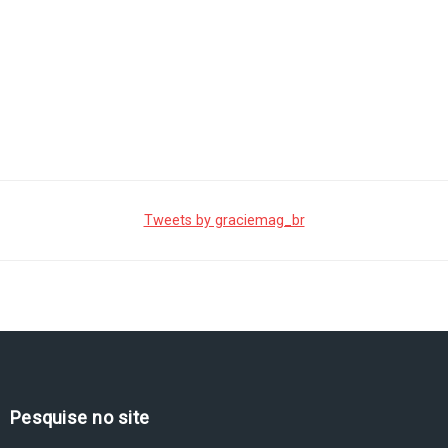
Tweets by graciemag_br
Pesquise no site