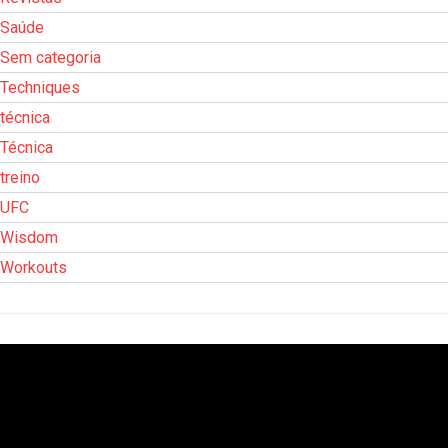
Saúde
Sem categoria
Techniques
técnica
Técnica
treino
UFC
Wisdom
Workouts
Tocador
de
vídeo