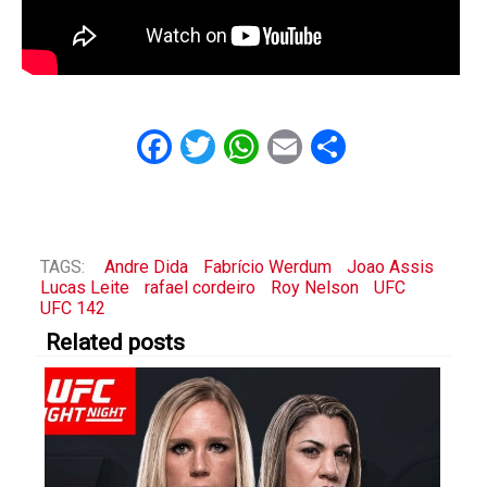
Facebook
Twitter
WhatsApp
Email
Share
TAGS:
Andre Dida
Fabrício Werdum
Joao Assis
Lucas Leite
rafael cordeiro
Roy Nelson
UFC
UFC 142
Related posts