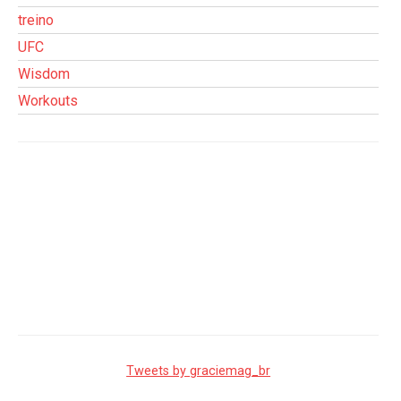
treino
UFC
Wisdom
Workouts
Tweets by graciemag_br