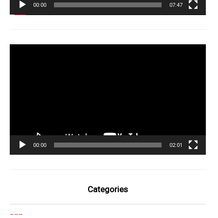
00:00
07:47
Tocador
de
vídeo
00:00
02:01
Categories
___