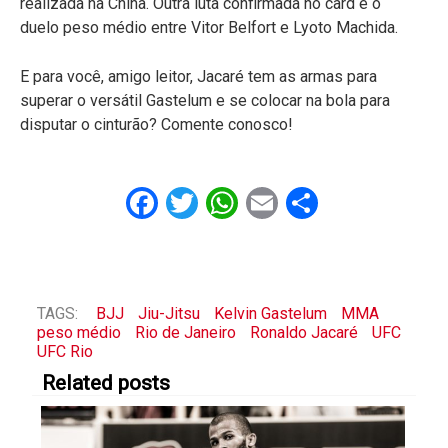
realizada na China. Outra luta confirmada no card é o
duelo peso médio entre Vitor Belfort e Lyoto Machida.
E para você, amigo leitor, Jacaré tem as armas para
superar o versátil Gastelum e se colocar na bola para
disputar o cinturão? Comente conosco!
Facebook
Twitter
WhatsApp
Email
Share
TAGS:
BJJ
Jiu-Jitsu
Kelvin Gastelum
MMA
peso médio
Rio de Janeiro
Ronaldo Jacaré
UFC
UFC Rio
Related posts