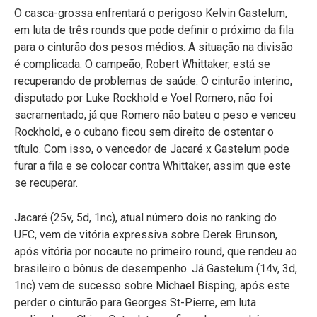
O casca-grossa enfrentará o perigoso Kelvin Gastelum,
em luta de três rounds que pode definir o próximo da fila
para o cinturão dos pesos médios. A situação na divisão
é complicada. O campeão, Robert Whittaker, está se
recuperando de problemas de saúde. O cinturão interino,
disputado por Luke Rockhold e Yoel Romero, não foi
sacramentado, já que Romero não bateu o peso e venceu
Rockhold, e o cubano ficou sem direito de ostentar o
título. Com isso, o vencedor de Jacaré x Gastelum pode
furar a fila e se colocar contra Whittaker, assim que este
se recuperar.
Jacaré (25v, 5d, 1nc), atual número dois no ranking do
UFC, vem de vitória expressiva sobre Derek Brunson,
após vitória por nocaute no primeiro round, que rendeu ao
brasileiro o bônus de desempenho. Já Gastelum (14v, 3d,
1nc) vem de sucesso sobre Michael Bisping, após este
perder o cinturão para Georges St-Pierre, em luta