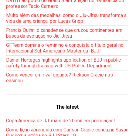
Da UTI ao pódio do Grand Slam: a lição de resiliência do
professor Tacio Carneiro
Muito além das medalhas: como o Jiu-Jitsu transforma a
vida de uma criança, por Lucas Gripp
Francis Quinn: o canadense que cruzou continentes em
busca da evolução no Jiu-Jitsu
GFTeam domina o feminino e conquista o título geral no
Internacional Sul-Americano Master da IBJJF
Daniel Hortegas highlights application of BJJ in public
safety through training with US Police Department
Como vencer um rival gigante? Rickson Gracie nos
ensinou
The latest
Copa América de JJ: mais de 20 mil em premiação!
Como lição aprendida com Carlson Gracie conduziu Suyan
Queiroz à vitória no BJJ Stars 19