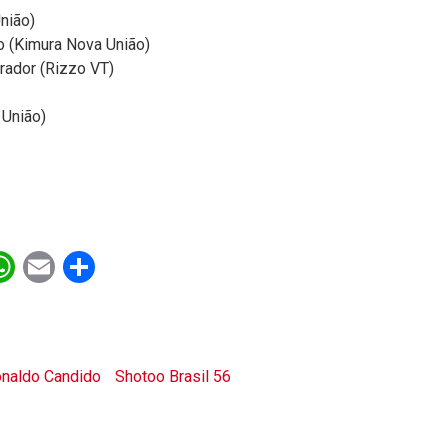
nião)
o (Kimura Nova União)
rador (Rizzo VT)
 União)
ebook
witter
WhatsApp
Email
Share
naldo Candido
Shotoo Brasil 56