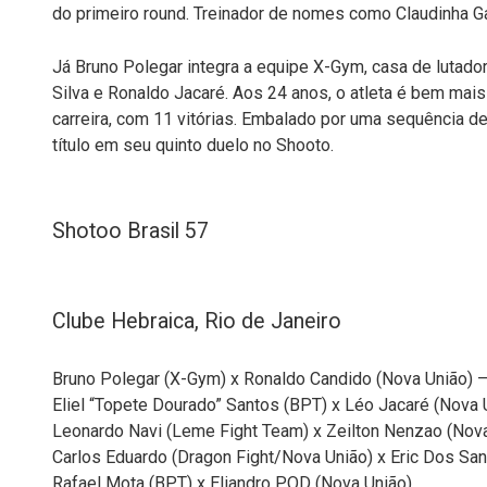
do primeiro round. Treinador de nomes como Claudinha Gad
Já Bruno Polegar integra a equipe X-Gym, casa de lut
Silva e Ronaldo Jacaré. Aos 24 anos, o atleta é bem ma
carreira, com 11 vitórias. Embalado por uma sequência de
título em seu quinto duelo no Shooto.
Shotoo Brasil 57
Clube Hebraica, Rio de Janeiro
Bruno Polegar (X-Gym) x Ronaldo Candido (Nova União) – 
Eliel “Topete Dourado” Santos (BPT) x Léo Jacaré (Nova 
Leonardo Navi (Leme Fight Team) x Zeilton Nenzao (Nov
Carlos Eduardo (Dragon Fight/Nova União) x Eric Dos San
Rafael Mota (BPT) x Eliandro PQD (Nova União)