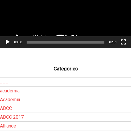
00:00
02:01
Categories
___
academia
Academia
ADCC
ADCC 2017
Alliance