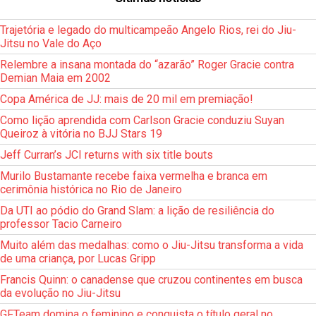
Trajetória e legado do multicampeão Angelo Rios, rei do Jiu-
Jitsu no Vale do Aço
Relembre a insana montada do “azarão” Roger Gracie contra
Demian Maia em 2002
Copa América de JJ: mais de 20 mil em premiação!
Como lição aprendida com Carlson Gracie conduziu Suyan
Queiroz à vitória no BJJ Stars 19
Jeff Curran’s JCI returns with six title bouts
Murilo Bustamante recebe faixa vermelha e branca em
cerimônia histórica no Rio de Janeiro
Da UTI ao pódio do Grand Slam: a lição de resiliência do
professor Tacio Carneiro
Muito além das medalhas: como o Jiu-Jitsu transforma a vida
de uma criança, por Lucas Gripp
Francis Quinn: o canadense que cruzou continentes em busca
da evolução no Jiu-Jitsu
GFTeam domina o feminino e conquista o título geral no