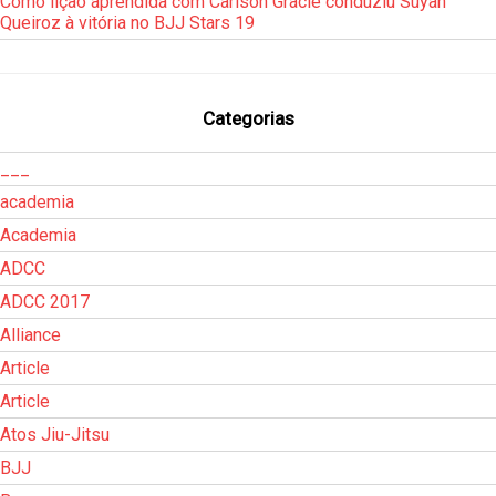
Como lição aprendida com Carlson Gracie conduziu Suyan
Queiroz à vitória no BJJ Stars 19
Categorias
___
academia
Academia
ADCC
ADCC 2017
Alliance
Article
Article
Atos Jiu-Jitsu
BJJ