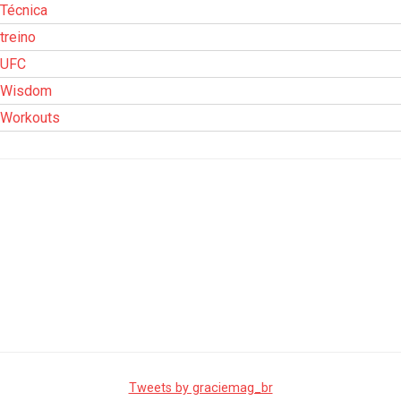
Técnica
treino
UFC
Wisdom
Workouts
Tweets by graciemag_br