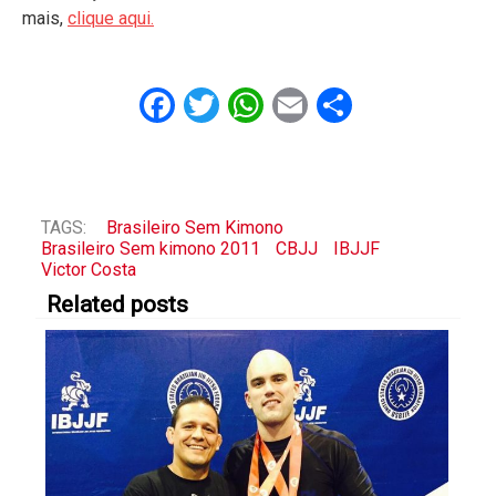
mais,
clique aqui.
Facebook
Twitter
WhatsApp
Email
Share
TAGS:
Brasileiro Sem Kimono
Brasileiro Sem kimono 2011
CBJJ
IBJJF
Victor Costa
Related posts