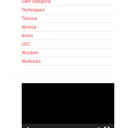
Sem categoria
Techniques
Técnica
técnica
treino
UFC
Wisdom
Workouts
Tocador
de
vídeo