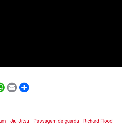
ebook
witter
WhatsApp
Email
Share
am
Jiu-Jitsu
Passagem de guarda
Richard Flood