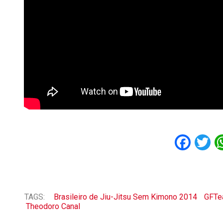
Fac
T
TAGS:
Brasileiro de Jiu-Jitsu Sem Kimono 2014
GFTe
Theodoro Canal