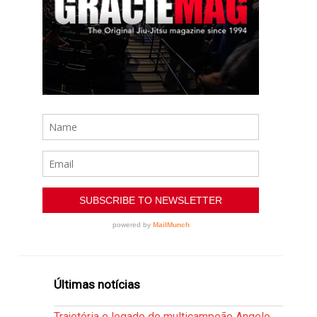
Últimas notícias
Trajetória e legado do multicampeão Angelo