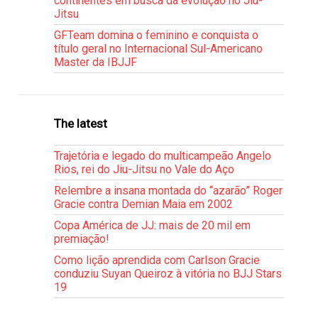
continentes em busca da evolução no Jiu-
Jitsu
GFTeam domina o feminino e conquista o
título geral no Internacional Sul-Americano
Master da IBJJF
The latest
Trajetória e legado do multicampeão Angelo
Rios, rei do Jiu-Jitsu no Vale do Aço
Relembre a insana montada do “azarão” Roger
Gracie contra Demian Maia em 2002
Copa América de JJ: mais de 20 mil em
premiação!
Como lição aprendida com Carlson Gracie
conduziu Suyan Queiroz à vitória no BJJ Stars
19