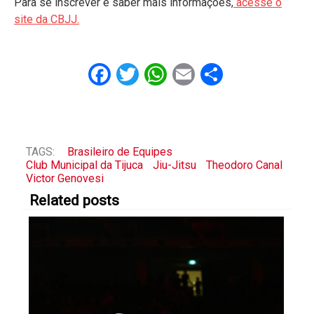
Para se inscrever e saber mais informações,
acesse o
site da CBJJ.
Facebook
Twitter
WhatsApp
Email
Share
TAGS:
Brasileiro de Equipes
Club Municipal da Tijuca
Jiu-Jitsu
Theodoro Canal
Victor Genovesi
Related posts