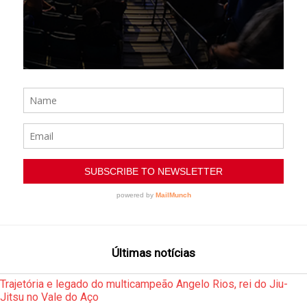
Últimas notícias
Trajetória e legado do multicampeão Angelo Rios, rei do Jiu-
Jitsu no Vale do Aço