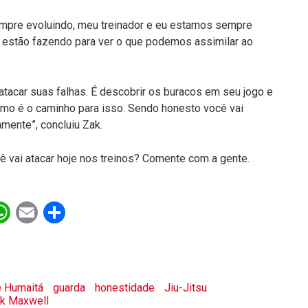
sempre evoluindo, meu treinador e eu estamos sempre
 estão fazendo para ver o que podemos assimilar ao
 atacar suas falhas. É descobrir os buracos em seu jogo e
esmo é o caminho para isso. Sendo honesto você vai
mente”, concluiu Zak.
cê vai atacar hoje nos treinos? Comente com a gente.
ebook
witter
WhatsApp
Email
Share
e Humaitá
guarda
honestidade
Jiu-Jitsu
k Maxwell