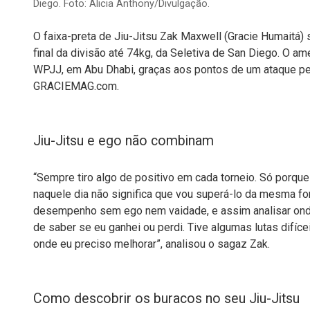
Diego. Foto: Alicia Anthony/Divulgação.
O faixa-preta de Jiu-Jitsu Zak Maxwell (Gracie Humaitá)
final da divisão até 74kg, da Seletiva de San Diego. O a
WPJJ, em Abu Dhabi, graças aos pontos de um ataque pel
GRACIEMAG.com.
Jiu-Jitsu e ego não combinam
“Sempre tiro algo de positivo em cada torneio. Só porqu
naquele dia não significa que vou superá-lo da mesma fo
desempenho sem ego nem vaidade, e assim analisar ond
de saber se eu ganhei ou perdi. Tive algumas lutas difíc
onde eu preciso melhorar”, analisou o sagaz Zak.
Como descobrir os buracos no seu Jiu-Jitsu