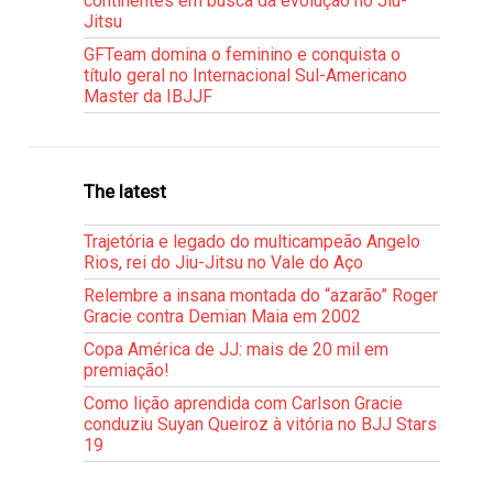
continentes em busca da evolução no Jiu-
Jitsu
GFTeam domina o feminino e conquista o
título geral no Internacional Sul-Americano
Master da IBJJF
The latest
Trajetória e legado do multicampeão Angelo
Rios, rei do Jiu-Jitsu no Vale do Aço
Relembre a insana montada do “azarão” Roger
Gracie contra Demian Maia em 2002
Copa América de JJ: mais de 20 mil em
premiação!
Como lição aprendida com Carlson Gracie
conduziu Suyan Queiroz à vitória no BJJ Stars
19