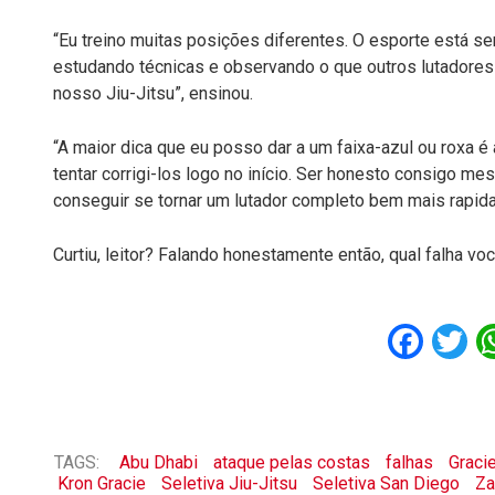
“Eu treino muitas posições diferentes. O esporte está 
estudando técnicas e observando o que outros lutadores
nosso Jiu-Jitsu”, ensinou.
“A maior dica que eu posso dar a um faixa-azul ou roxa é
tentar corrigi-los logo no início. Ser honesto consigo m
conseguir se tornar um lutador completo bem mais rapida
Curtiu, leitor? Falando honestamente então, qual falha vo
Fac
T
TAGS:
Abu Dhabi
ataque pelas costas
falhas
Graci
Kron Gracie
Seletiva Jiu-Jitsu
Seletiva San Diego
Za