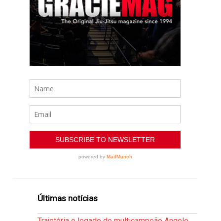
Últimas notícias
Trajetória e legado do multicampeão Angelo