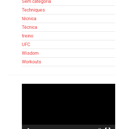
Sem categoria
Techniques
técnica
Técnica
treino
UFC
Wisdom
Workouts
Tocador
de
vídeo