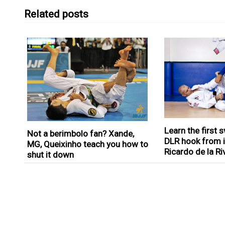
Related posts
Learn the first
Not a berimbolo fan? Xande,
DLR hook from it
MG, Queixinho teach you how to
Ricardo de la Ri
shut it down