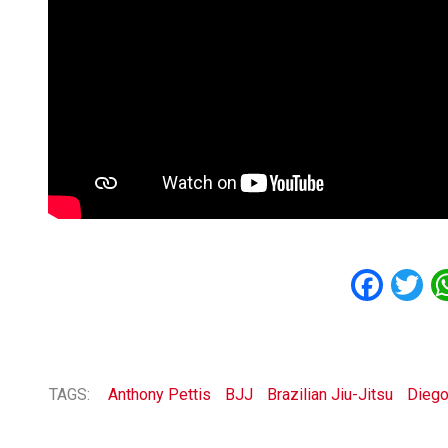
Fac
T
TAGS:
Anthony Pettis
BJJ
Brazilian Jiu-Jitsu
Dieg