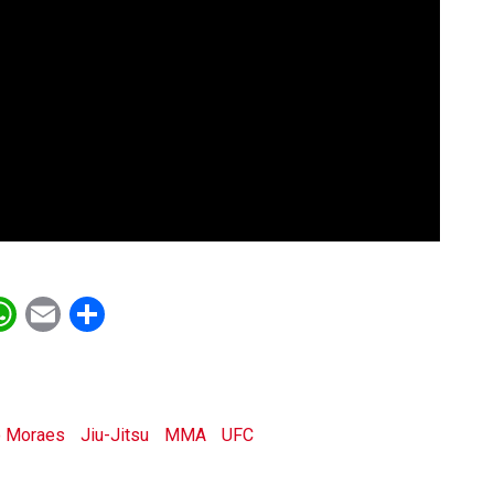
ebook
witter
WhatsApp
Email
Share
o Moraes
Jiu-Jitsu
MMA
UFC