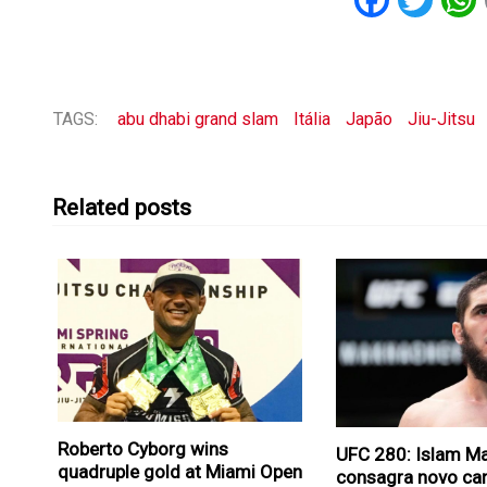
Faceb
Twi
TAGS:
abu dhabi grand slam
Itália
Japão
Jiu-Jitsu
Related posts
Roberto Cyborg wins
UFC 280: Islam M
quadruple gold at Miami Open
consagra novo c