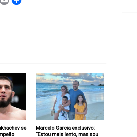
ook
tter
WhatsApp
Email
Share
akhachev se
Marcelo Garcia exclusivo:
ampeão
“Estou mais lento, mas sou