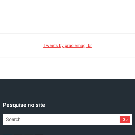
Tweets by graciemag_br
Pesquise no site
Go